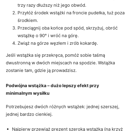
trzy razy dłuższy niż jego obwód.
Przyłóż środek wstążki na froncie pudełka, tuż poza
środkiem.
Przeciągnij oba końce pod spód, skrzyżuj, obróć
wstążkę o 90° i wróć na górę.
Zwiąż na górze węzłem i zrób kokardę.
Jeśli wstążka się przekręca, pomóż sobie taśmą
dwustronną w dwóch miejscach na spodzie. Wstążka
zostanie tam, gdzie ją prowadzisz.
Podwójna wstążka – dużo lepszy efekt przy
minimalnym wysiłku
Potrzebujesz dwóch różnych wstążek: jednej szerszej,
jednej bardzo cienkiej.
Najpierw przewiąż prezent szeroką wstążką (na krzyż