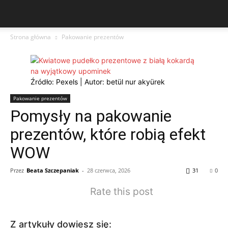
Strona główna
Pakowanie prezentów
Źródło: Pexels | Autor: betül nur akyürek
Pakowanie prezentów
Pomysły na pakowanie
prezentów, które robią efekt
WOW
Przez
Beata Szczepaniak
-
28 czerwca, 2026
31
0
Rate this post
Z artykuły dowiesz się: