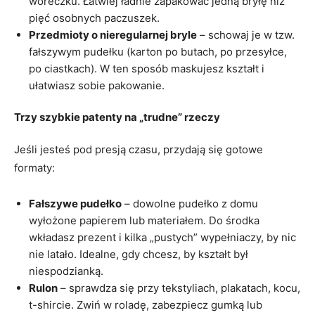
woreczku. Łatwiej ładnie zapakować jedną bryłę niż
pięć osobnych paczuszek.
Przedmioty o nieregularnej bryle
– schowaj je w tzw.
fałszywym pudełku (karton po butach, po przesyłce,
po ciastkach). W ten sposób maskujesz kształt i
ułatwiasz sobie pakowanie.
Trzy szybkie patenty na „trudne” rzeczy
Jeśli jesteś pod presją czasu, przydają się gotowe
formaty:
Fałszywe pudełko
– dowolne pudełko z domu
wyłożone papierem lub materiałem. Do środka
wkładasz prezent i kilka „pustych” wypełniaczy, by nic
nie latało. Idealne, gdy chcesz, by kształt był
niespodzianką.
Rulon
– sprawdza się przy tekstyliach, plakatach, kocu,
t-shircie. Zwiń w roladę, zabezpiecz gumką lub