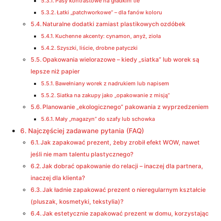
Pasy kontrastowe na gładkim tle
Łatki „patchworkowe” – dla fanów koloru
Naturalne dodatki zamiast plastikowych ozdóbek
Kuchenne akcenty: cynamon, anyż, zioła
Szyszki, liście, drobne patyczki
Opakowania wielorazowe – kiedy „siatka” lub worek są
lepsze niż papier
Bawełniany worek z nadrukiem lub napisem
Siatka na zakupy jako „opakowanie z misją”
Planowanie „ekologicznego” pakowania z wyprzedzeniem
Mały „magazyn” do szafy lub schowka
Najczęściej zadawane pytania (FAQ)
Jak zapakować prezent, żeby zrobił efekt WOW, nawet
jeśli nie mam talentu plastycznego?
Jak dobrać opakowanie do relacji – inaczej dla partnera,
inaczej dla klienta?
Jak ładnie zapakować prezent o nieregularnym kształcie
(pluszak, kosmetyki, tekstylia)?
Jak estetycznie zapakować prezent w domu, korzystając