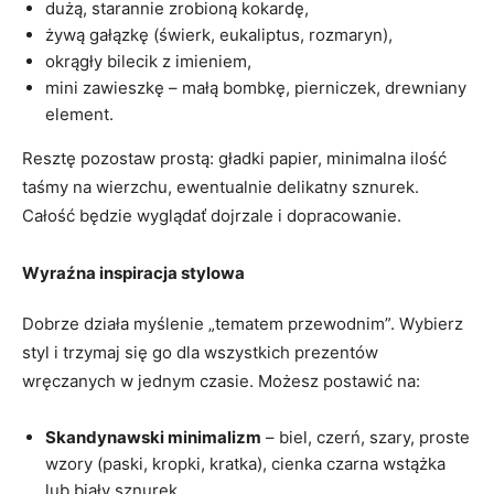
dużą, starannie zrobioną kokardę,
żywą gałązkę (świerk, eukaliptus, rozmaryn),
okrągły bilecik z imieniem,
mini zawieszkę – małą bombkę, pierniczek, drewniany
element.
Resztę pozostaw prostą: gładki papier, minimalna ilość
taśmy na wierzchu, ewentualnie delikatny sznurek.
Całość będzie wyglądať dojrzale i dopracowanie.
Wyraźna inspiracja stylowa
Dobrze działa myślenie „tematem przewodnim”. Wybierz
styl i trzymaj się go dla wszystkich prezentów
wręczanych w jednym czasie. Możesz postawić na:
Skandynawski minimalizm
– biel, czerń, szary, proste
wzory (paski, kropki, kratka), cienka czarna wstążka
lub biały sznurek.