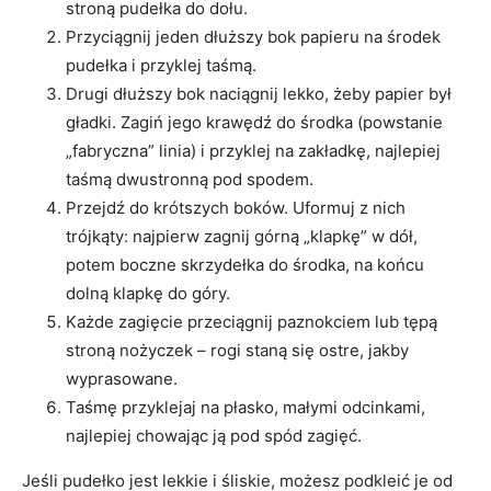
stroną pudełka do dołu.
Przyciągnij jeden dłuższy bok papieru na środek
pudełka i przyklej taśmą.
Drugi dłuższy bok naciągnij lekko, żeby papier był
gładki. Zagiń jego krawędź do środka (powstanie
„fabryczna” linia) i przyklej na zakładkę, najlepiej
taśmą dwustronną pod spodem.
Przejdź do krótszych boków. Uformuj z nich
trójkąty: najpierw zagnij górną „klapkę” w dół,
potem boczne skrzydełka do środka, na końcu
dolną klapkę do góry.
Każde zagięcie przeciągnij paznokciem lub tępą
stroną nożyczek – rogi staną się ostre, jakby
wyprasowane.
Taśmę przyklejaj na płasko, małymi odcinkami,
najlepiej chowając ją pod spód zagięć.
Jeśli pudełko jest lekkie i śliskie, możesz podkleić je od