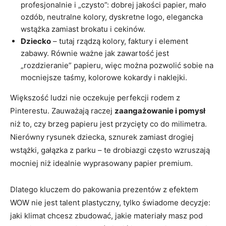
profesjonalnie i „czysto”: dobrej jakości papier, mało
ozdób, neutralne kolory, dyskretne logo, elegancka
wstążka zamiast brokatu i cekinów.
Dziecko
– tutaj rządzą kolory, faktury i element
zabawy. Równie ważne jak zawartość jest
„rozdzieranie” papieru, więc można pozwolić sobie na
mocniejsze taśmy, kolorowe kokardy i naklejki.
Większość ludzi nie oczekuje perfekcji rodem z
Pinterestu. Zauważają raczej
zaangażowanie i pomysł
niż to, czy brzeg papieru jest przycięty co do milimetra.
Nierówny rysunek dziecka, sznurek zamiast drogiej
wstążki, gałązka z parku – te drobiazgi często wzruszają
mocniej niż idealnie wyprasowany papier premium.
Dlatego kluczem do pakowania prezentów z efektem
WOW nie jest talent plastyczny, tylko świadome decyzje:
jaki klimat chcesz zbudować, jakie materiały masz pod