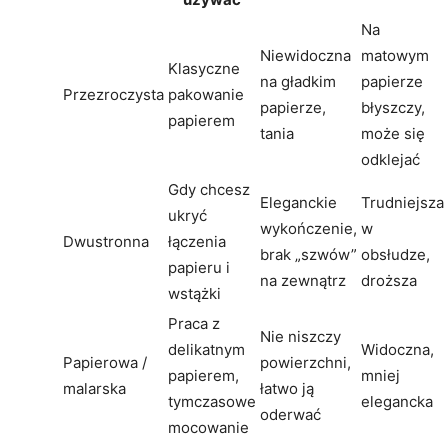
Na
Niewidoczna
matowym
Klasyczne
na gładkim
papierze
Przezroczysta
pakowanie
papierze,
błyszczy,
papierem
tania
może się
odklejać
Gdy chcesz
Eleganckie
Trudniejsza
ukryć
wykończenie,
w
Dwustronna
łączenia
brak „szwów”
obsłudze,
papieru i
na zewnątrz
droższa
wstążki
Praca z
Nie niszczy
delikatnym
Widoczna,
Papierowa /
powierzchni,
papierem,
mniej
malarska
łatwo ją
tymczasowe
elegancka
oderwać
mocowanie