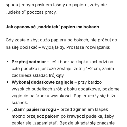
spodu jednym paskiem taśmy do papieru, żeby nie
„uciekało” podczas pracy.
Jak opanować „naddatek” papieru na bokach
Gdy zostaje zbyt dużo papieru po bokach, nie próbuj go
na siłę dociskać – wyjdą fałdy. Prostsze rozwiązania:
Przytnij nadmiar
– jeśli boczna klapka zachodzi na
całe pudełko i jeszcze zostaje, zetnij 1–2 cm, zanim
zaczniesz składać trójkąty.
Wykonaj dodatkowe zagięcie
– przy bardzo
wysokich pudełkach zrób z boku dodatkowe, poziome
zagięcie na środku wysokości. Papier ułoży się bliżej
ścianek.
„Złam” papier na rogu
– przed zginaniem klapek
mocno przejedź palcem po krawędzi pudełka, żeby
papier się „zapamiętał”. Będzie układał się znacznie