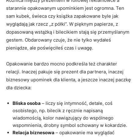
Różnica między prezentem w foliowej reklamówce a
starannie opakowanym upominkiem jest ogromna. Ten
sam kubek, świeca czy książka zapakowane byle jak
wyglądają jak rzecz „z półki”. W pięknym papierze, z
dopasowaną wstążką i bilecikiem stają się przemyślanym
gestem. Obdarowany czuje, że nie tylko wydałeś
pieniądze, ale poświęciłeś czas i uwagę.
Opakowanie bardzo mocno podkreśla też charakter
relacji. Inaczej pakuje się prezent dla partnera, inaczej
biznesowy upominek dla klienta, a jeszcze inaczej paczkę
dla dziecka:
Bliska osoba
– liczy się intymność, detale, coś
osobistego, np. bilecik z ręcznie napisaną
wiadomością, kolor nawiązujący do wspólnego
wspomnienia, drobny symbol schowany w kokardzie.
Relacja biznesowa
– opakowanie ma wyglądać