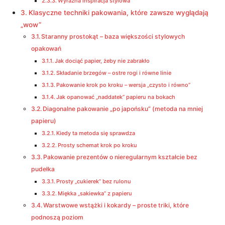
Wyraźna inspiracja stylowa
Klasyczne techniki pakowania, które zawsze wyglądają
„wow”
Staranny prostokąt – baza większości stylowych
opakowań
Jak dociąć papier, żeby nie zabrakło
Składanie brzegów – ostre rogi i równe linie
Pakowanie krok po kroku – wersja „czysto i równo”
Jak opanować „naddatek” papieru na bokach
Diagonalne pakowanie „po japońsku” (metoda na mniej
papieru)
Kiedy ta metoda się sprawdza
Prosty schemat krok po kroku
Pakowanie prezentów o nieregularnym kształcie bez
pudełka
Prosty „cukierek” bez rulonu
Miękka „sakiewka” z papieru
Warstwowe wstążki i kokardy – proste triki, które
podnoszą poziom